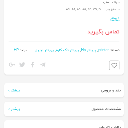
رنگ:
سفید
سایز چاپ: A3, A4, َA5, A6, B5, C5, DL
+ بیشتر
تماس بگیرید
دسته:
printer
,
پرینتر Hp
,
پرینتر تک کاره
,
پرینتر لیزری
برند:
HP
برچسب:
پرینتر
HP
نقد و بررسی
بیشتر
یکی از مدل‌های پرینتر ساخت شرکت HP پرینتر LaserJet Pro M12a
مشخصات محصول
بیشتر
که در دسته‌ی پرینترهای لیزری و سیاه‌ و‌ سفید است که می توان
وزن
5.20 g
نظرات کاربران