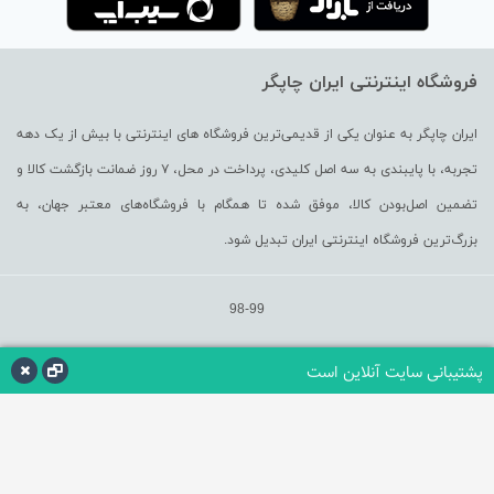
ویژگی های پرینتر لیزری LaserJet Pro M12a
فروشگاه اینترنتی ایران چاپگر
معمولا پرینتر های رده پایین با قیمت کمتری عرضه می گردند ،اما نکته ای
ایران چاپگر به عنوان یکی از قدیمی‌ترین فروشگاه های اینترنتی با بیش از یک دهه
را فراموش نکنیم که هیچ وقت ارزانی دلیل کیفیت پایین نیست با در
تجربه، با پایبندی به سه اصل کلیدی، پرداخت در محل، ۷ روز ضمانت بازگشت کالا و
تضمین اصل‌بودن کالا، موفق شده تا همگام با فروشگاه‌های معتبر جهان، به
حوزه پرینتر های رده پایین همیشه رقابتی است و شرکت HP با درک این
بزرگ‌ترین فروشگاه اینترنتی ایران تبدیل شود.
مسلئه پرینتر لیزری LaserJet Pro M12a را با قیمت بسیار مناسب نسبت
به سایر رقیبان خود ارائه داده است نوع کارتیریج این دستگاه HP 79A
98-99
است که از کیفیت بسیار خوبی برخوردار است
پشتیبانی سایت آنلاین است
صرفه جویی در انرژی
در کنار ملاک های انتخابی باید کیفیت و.. باید به مصرف انرژی هم توجه