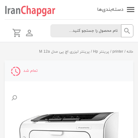
دسته‌بندی‌ها
خانه
/
printer
/
پرینتر Hp
/ پرینتر لیزری اچ پی مدل M 12a
تمام شد