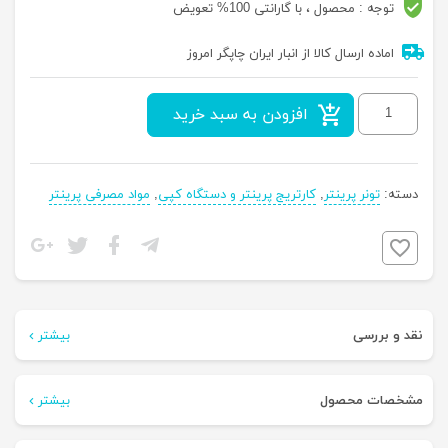
توجه : محصول ، با گارانتی 100% تعویض
اماده ارسال کالا از انبار ایران چاپگر امروز
کارتریج
افزودن به سبد خرید
لیزری
مشکی
دسته:
تونر پرینتر
,
کارتریج پرینتر و دستگاه کپی
,
مواد مصرفی پرینتر
اچ
پی
HP
17A
عدد
نقد و بررسی
بیشتر
کارتریج لیزری مشکی اچ پی 17A که محصولی از شرکت اچ پی است و
مشخصات محصول
بیشتر
توان چاپ 1600 برگ کاغذ را دارد.کارتریج یکی از اجزای مصرفی پرینتر